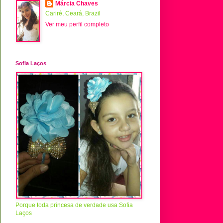
Márcia Chaves
Cariré, Ceará, Brazil
Ver meu perfil completo
Sofia Laços
Porque toda princesa de verdade usa Sofia
Laços