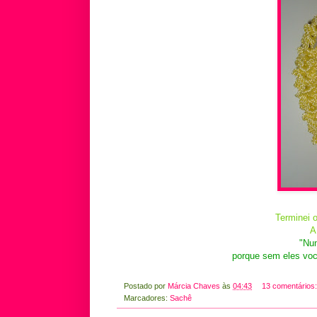
Terminei o
A
"Nu
porque sem eles você
Postado por
Márcia Chaves
às
04:43
13 comentários
Marcadores:
Sachê