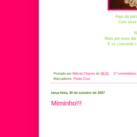
Aqui da par
Com esse j
N
Mais por esse dar 
E vc concorda c
Postado por
Márcia Chaves
às
06:01
17 comentários
Marcadores:
Ponto Cruz
terça-feira, 30 de outubro de 2007
Miminho!!!