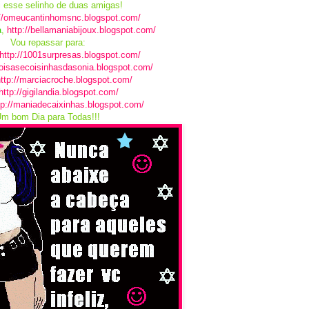
 esse selinho de duas amigas!
://omeucantinhomsnc.blogspot.com/
a
,
http://bellamaniabijoux.blogspot.com/
Vou repassar para:
http://1001surpresas.blogspot.com/
coisasecoisinhasdasonia.blogspot.com/
ttp://marciacroche.blogspot.com/
http://gigilandia.blogspot.com/
tp://maniadecaixinhas.blogspot.com/
m bom Dia para Todas!!!