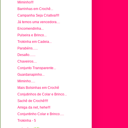
Miminho!!!
Barrinhas em Crochê...
Campanha Seja Criativa!!!!
Já temos uma vencedora....
Encomendinha...
Pulseira e Brinco...
Trokinha em Cadeia...
Parabéns......
Desafio.......
Chaveiros....
Conjunto Transparente...
Guardanapinho...
Miminho.....
Mais Bolsinhas em Crochê
Conjutinhos de Colar e Brinco...
Sachê de Crochê!!!!
Amiga da net, hehe!!!
Conjuntinho Colar e Brinco.....
Trokinha - 5