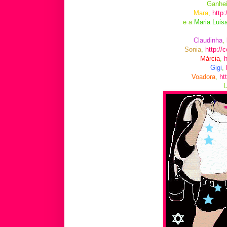
Ganhei
Mara
,
http
e a
Maria Luis
Claudinha
,
Sonia
,
http://
Márcia
,
h
Gigi
,
Voadora
,
ht
U