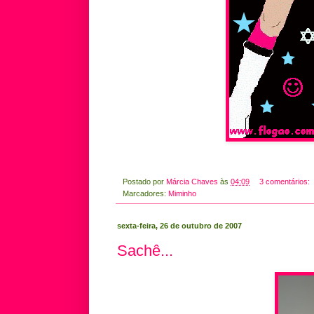
Postado por
Márcia Chaves
às
04:09
3 comentários:
Marcadores:
Miminho
sexta-feira, 26 de outubro de 2007
Sachê...