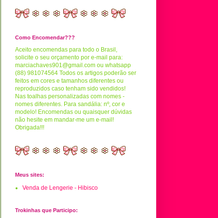
Como Encomendar???
Aceito encomendas para todo o Brasil,
solicite o seu orçamento por e-mail para:
marciachaves901@gmail.com ou whatsapp
(88) 981074564 Todos os artigos poderão ser
feitos em cores e tamanhos diferentes ou
reproduzidos caso tenham sido vendidos!
Nas toalhas personalizadas com nomes -
nomes diferentes. Para sandália: nº, cor e
modelo! Encomendas ou quaisquer dúvidas
não hesite em mandar-me um e-mail!
Obrigada!!!
Meus sites:
Venda de Lengerie - Hibisco
Trokinhas que Participo: