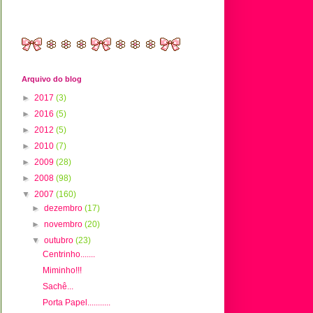
Arquivo do blog
►
2017
(3)
►
2016
(5)
►
2012
(5)
►
2010
(7)
►
2009
(28)
►
2008
(98)
▼
2007
(160)
►
dezembro
(17)
►
novembro
(20)
▼
outubro
(23)
Centrinho.......
Miminho!!!
Sachê...
Porta Papel...........