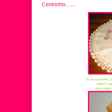
Centrinho.......
Esse centrinho, s
hehe!!! nã
esse pode t